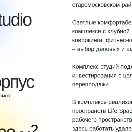
старомосковском рай
tudio
Светлые комфортабе
комплексе с клубной
коворкинги, фитнес-
– выбор деловых и а
Комплекс студий подх
орпус
инвестирования с це
перепродажи.
ДОМОВ
В комплексе реализо
пространств Life Spa
рабочего пространств
2
здесь работать удале