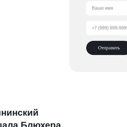
Отправить
ининский
шала Блюхера