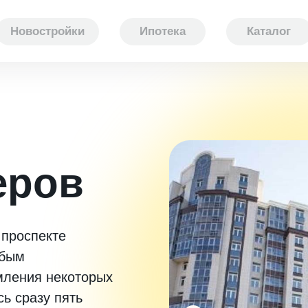
Новостройки
Ипотека
Каталог
еров
 проспекте
обым
мления некоторых
ь сразу пять