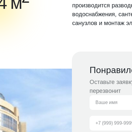
4 м
производится разводк
водоснабжения, сант
санузлов и монтаж э
Понравил
Оставьте заяв
перезвонит