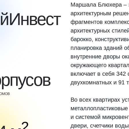
Маршала Блюхера – э
йИнвест
архитектурным реше
фрагментов комплекс
архитектурных стилей
барокко, конструктив
планировка зданий об
внутренние дворы ок
окружающего квартал
орпусов
включает в себя 342 
двухкомнатных и 91 
ДОМОВ
Во всех квартирах у
металлопластиковые 
и системой микровен
2
двери, счетчики воды