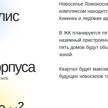
Новоселье Ломоносов
лис
комплексом находитс
Кикенка и ледовая а
В ЖК планируется пя
наземный пристроенн
пять домов будут об
зоной.
орпуса
Квартал будет макси
будущих новоселов та
ДОМОВ
2