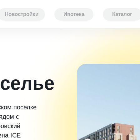
Новостройки
Ипотека
Каталог
селье
ском поселке
ядом с
ровский
ена ICE