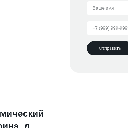
Отправить
демический
ина, д.