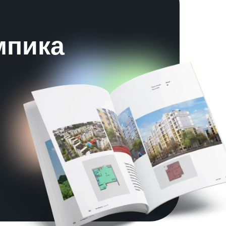
мпика