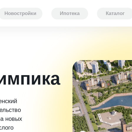
Новостройки
Ипотека
Каталог
импика
енский
ельство
ва новых
слого