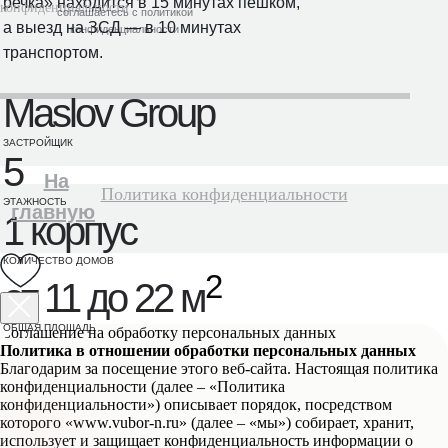
речка» находится в 15 минутах пешком,
конфиденциальности
соглашаетесь с политикой
а выезд на ЗСД — в 10 минутах
конфиденциальности
транспортом.
Maslov Group
ЗАСТРОЙЩИК
5
На
Политика конфиденциальности
ЭТАЖНОСТЬ
главную
1 корпус
КОЛИЧЕСТВО ДОМОВ
2
от 11 до 22 м
ОБЩАЯ ПЛОЩАДЬ
Соглашение на обработку персональных данных
Политика в отношении обработки персональных данных
Благодарим за посещение этого веб-сайта. Настоящая политика
конфиденциальности (далее – «Политика
конфиденциальности») описывает порядок, посредством
которого «www.vubor-n.ru» (далее – «мы») собирает, хранит,
использует и защищает конфиденциальность информации о