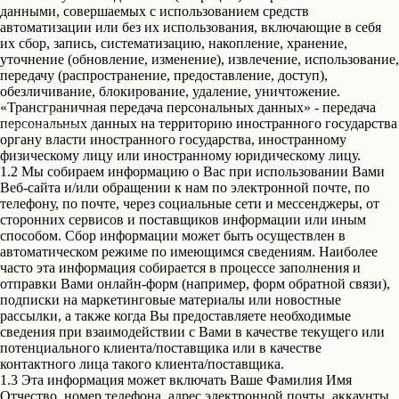
данными, совершаемых с использованием средств
автоматизации или без их использования, включающие в себя
их сбор, запись, систематизацию, накопление, хранение,
уточнение (обновление, изменение), извлечение, использование,
передачу (распространение, предоставление, доступ),
обезличивание, блокирование, удаление, уничтожение.
Заполняя форму на данном сайте, вы
«Трансграничная передача персональных данных» - передача
соглашаетесь с политикой
персональных данных на территорию иностранного государства
конфиденциальности
органу власти иностранного государства, иностранному
физическому лицу или иностранному юридическому лицу.
1.2 Мы собираем информацию о Вас при использовании Вами
Веб-сайта и/или обращении к нам по электронной почте, по
телефону, по почте, через социальные сети и мессенджеры, от
сторонних сервисов и поставщиков информации или иным
способом. Сбор информации может быть осуществлен в
автоматическом режиме по имеющимся сведениям. Наиболее
часто эта информация собирается в процессе заполнения и
отправки Вами онлайн-форм (например, форм обратной связи),
подписки на маркетинговые материалы или новостные
рассылки, а также когда Вы предоставляете необходимые
сведения при взаимодействии с Вами в качестве текущего или
потенциального клиента/поставщика или в качестве
контактного лица такого клиента/поставщика.
1.3 Эта информация может включать Ваше Фамилия Имя
Отчество, номер телефона, адрес электронной почты, аккаунты