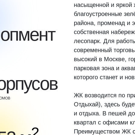
насыщенной и яркой 
благоустроенные зел
района, променад и э
опмент
собственная набереж
лесопарк. Для работы
современный торговы
высокий в Москве, г
парковая зона и аква
орпусов
которого станет и но
ЖК возводится по при
ДОМОВ
Отдыхай), здесь буде
и отдыха. В пешей до
квартал с офисами к
2
Преимуществом ЖК ст