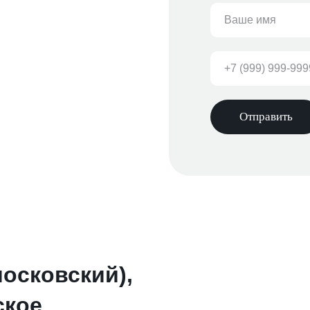
Отправить
московский),
ское