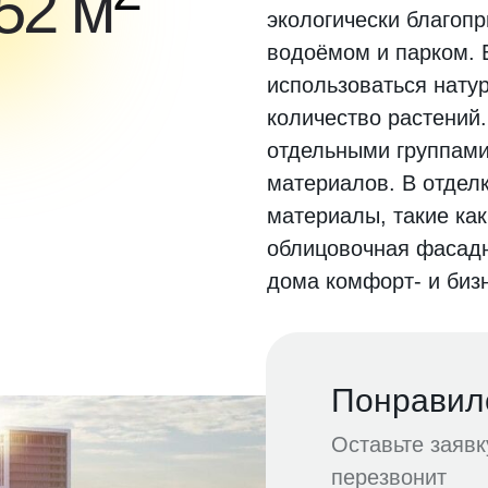
152 м
экологически благоп
водоёмом и парком. 
использоваться нату
количество растений
отдельными группами
материалов. В отдел
материалы, такие ка
облицовочная фасадн
дома комфорт- и бизн
Понравил
Оставьте заяв
перезвонит