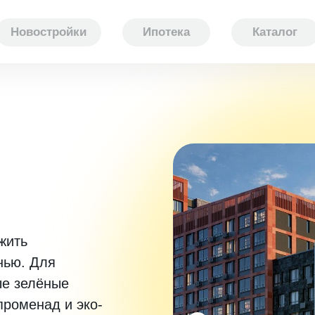
Новостройки
Ипотека
Каталог
жить
нью. Для
ые зелёные
променад и эко-