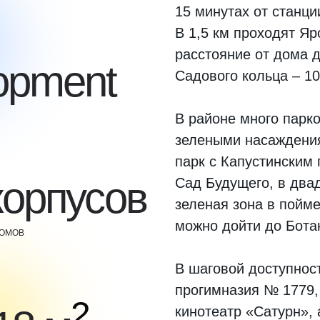
15 минутах от станц
В 1,5 км проходят Яр
расстояние от дома д
opment
Садового кольца – 10
В районе много парк
зелеными насаждения
парк с Капустинским 
корпусов
Сад Будущего, в два
зеленая зона в пойме
можно дойти до Бота
ДОМОВ
В шаговой доступност
прогимназия № 1779,
2
кинотеатр «Сатурн», 