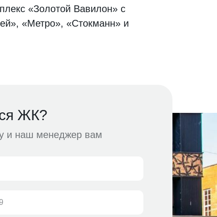
плекс «Золотой Вавилон» с
кей», «Метро», «Стокманн» и
ся ЖК?
ку и наш менеджер вам