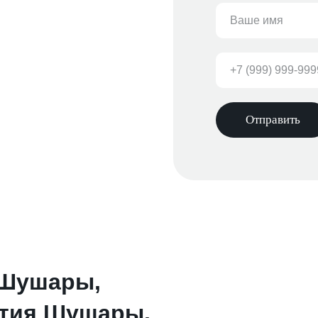
Отправить
. Шушары,
ятия Шушары,