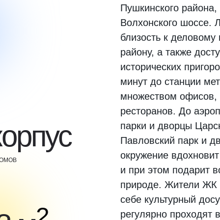
Пушкинского района, 
Волхонского шоссе. 
близость к деловому
району, а также дост
исторических пригор
минут до станции мет
множеством офисов, 
ресторанов. До аэро
корпус
парки и дворцы Царск
Павловский парк и д
окружение вдохновит
ДОМОВ
и при этом подарит в
природе. Жители ЖК 
себе культурный досу
2
регулярно проходят 