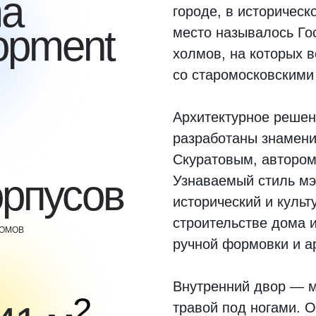
ma
городе, в историческ
opment
место называлось Го
холмов, на которых 
со старомосковскими
Архитектурное решен
разработаны знамен
Скуратовым, автором
орпусов
Узнаваемый стиль мэ
исторический и культ
строительстве дома 
ДОМОВ
ручной формовки и а
Внутренний двор — м
2
травой под ногами. О