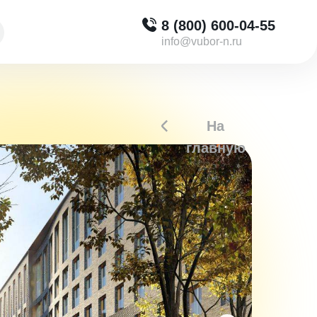
8 (800) 600-04-55
info@vubor-n.ru
На
главную