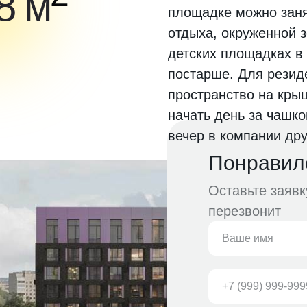
8 м
площадке можно занят
отдыха, окруженной з
детских площадках в
постарше. Для резид
пространство на крыш
начать день за чашк
вечер в компании дру
Понравил
Оставьте заяв
перезвонит