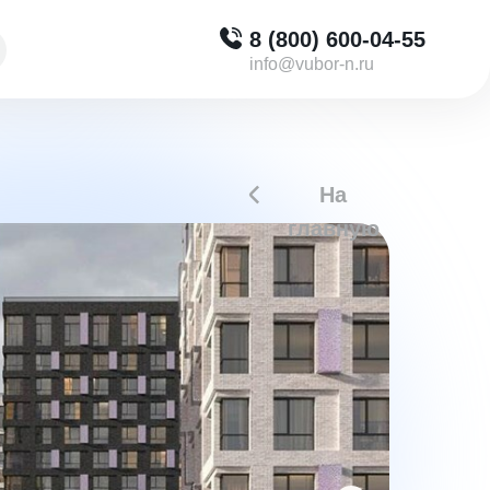
8 (800) 600-04-55
info@vubor-n.ru
На
главную