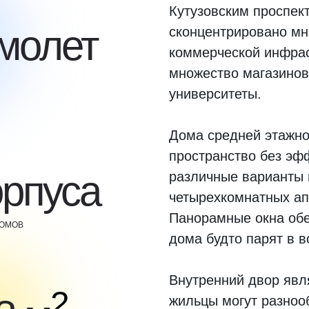
Кутузовским проспек
молет
сконцентрировано мн
коммерческой инфрас
множество магазинов
университеты.
Дома средней этажно
пространство без эф
орпуса
различные варианты 
четырехкомнатных а
Панорамные окна обес
ДОМОВ
дома будто парят в в
Внутренний двор явл
2
жильцы могут разноо