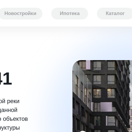
Новостройки
Ипотека
Каталог
41
ой реки
данной
о объектов
руктуры